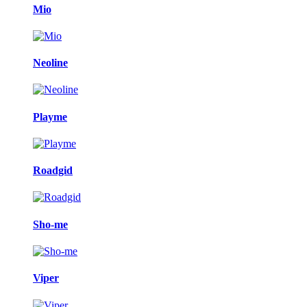
Mio
Neoline
Playme
Roadgid
Sho-me
Viper