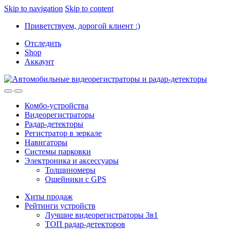
Skip to navigation
Skip to content
Приветствуем, дорогой клиент :)
Отследить
Shop
Аккаунт
Комбо-устройства
Видеорегистраторы
Радар-детекторы
Регистратор в зеркале
Навигаторы
Системы парковки
Электроника и аксессуары
Толщиномеры
Ошейники с GPS
Хиты продаж
Рейтинги устройств
Лучшие видеорегистраторы 3в1
ТОП радар-детекторов