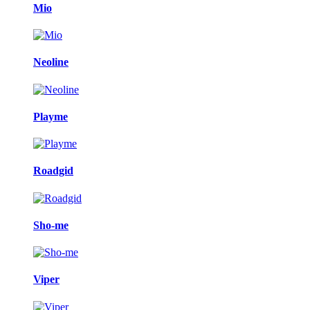
Mio
Neoline
Playme
Roadgid
Sho-me
Viper