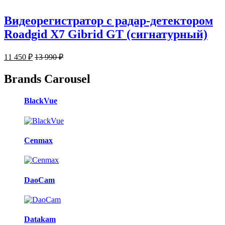
Видеорегистратор с радар-детектором
Roadgid X7 Gibrid GT (сигнатурный)
11 450
₽
13 990
₽
Brands Carousel
BlackVue
Cenmax
DaoCam
Datakam