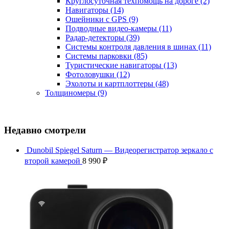
Круглосуточная техпомощь на дороге
(2)
Навигаторы
(14)
Ошейники с GPS
(9)
Подводные видео-камеры
(11)
Радар-детекторы
(39)
Системы контроля давления в шинах
(11)
Системы парковки
(85)
Туристические навигаторы
(13)
Фотоловушки
(12)
Эхолоты и картплоттеры
(48)
Толщиномеры
(9)
Недавно смотрели
Dunobil Spiegel Saturn — Видеорегистратор зеркало с
второй камерой
8 990
₽