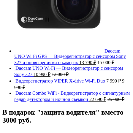
Daocam
UNO Wi-Fi GPS — Видеорегистратор с сенсором Sony
327 и оповещениями о камерах
13 790
₽
15 000
₽
Daocam UNO Wi-Fi — Видеорегистратор с сенсором
Sony 327
10 990
₽
12 000
₽
Видеорегистратор VIPER X-drive Wi-Fi Duo
7 990
₽
9
990
₽
Daocam Combo WiFi - Видеорегистратор с сигнатурным
радар-детектором и ночной съемкой
22 690
₽
25 000
₽
В подарок "защита водителя" вместо
3000 руб.