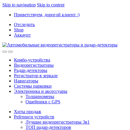
Skip to navigation
Skip to content
Приветствуем, дорогой клиент :)
Отследить
Shop
Аккаунт
Комбо-устройства
Видеорегистраторы
Радар-детекторы
Регистратор в зеркале
Навигаторы
Системы парковки
Электроника и аксессуары
Толщиномеры
Ошейники с GPS
Хиты продаж
Рейтинги устройств
Лучшие видеорегистраторы 3в1
ТОП радар-детекторов