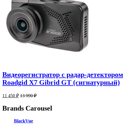
Видеорегистратор с радар-детектором
Roadgid X7 Gibrid GT (сигнатурный)
11 450
₽
13 990
₽
Brands Carousel
BlackVue