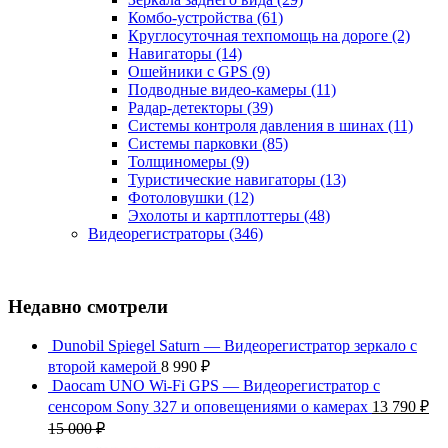
Комбо-устройства
(61)
Круглосуточная техпомощь на дороге
(2)
Навигаторы
(14)
Ошейники с GPS
(9)
Подводные видео-камеры
(11)
Радар-детекторы
(39)
Системы контроля давления в шинах
(11)
Системы парковки
(85)
Толщиномеры
(9)
Туристические навигаторы
(13)
Фотоловушки
(12)
Эхолоты и картплоттеры
(48)
Видеорегистраторы
(346)
Недавно смотрели
Dunobil Spiegel Saturn — Видеорегистратор зеркало с
второй камерой
8 990
₽
Daocam UNO Wi-Fi GPS — Видеорегистратор с
сенсором Sony 327 и оповещениями о камерах
13 790
₽
15 000
₽