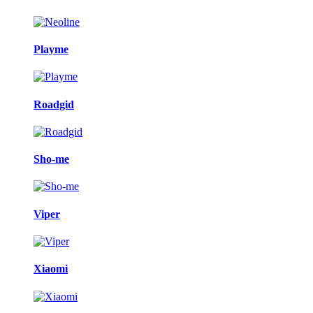
Playme
Roadgid
Sho-me
Viper
Xiaomi