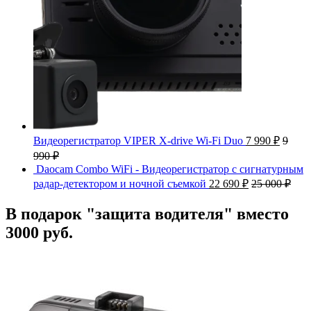
Видеорегистратор VIPER X-drive Wi-Fi Duo
7 990
₽
9
990
₽
Daocam Combo WiFi - Видеорегистратор с сигнатурным
радар-детектором и ночной съемкой
22 690
₽
25 000
₽
В подарок "защита водителя" вместо
3000 руб.