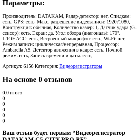
Параметры:
Производитель: DATAKAM, Радар-детектор: нет, Спидкам:
есть, GPS: есть, Макс. разрешение видеозаписи: 1920?1080,
Конструкция: обычная, Количество камер: 1, Датчик удара (G-
сенсор): есть, Экран: да, Угол обзора (диагональ): 170°,
ГЛОНАСС: есть, Встроенный микрофон: есть, Wi-Fi: нет,
Режим записи: циклическая/непрерывная, Процессор:
Ambarella A5, Детектор движения в кадре: есть, Ночной
режим: есть, Запись времени и даты: есть,
Артикул:
6156
Категория:
Видеорегистраторы
На основе 0 отзывов
0.0
итого
0
0
0
0
0
Ваш отзыв будет первым “Видеорегистратор
DATAKAM G5-CITY PRO-BF”