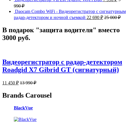
990
₽
Daocam Combo WiFi - Видеорегистратор с сигнатурным
радар-детектором и ночной съемкой
22 690
₽
25 000
₽
В подарок "защита водителя" вместо
3000 руб.
Видеорегистратор с радар-детектором
Roadgid X7 Gibrid GT (сигнатурный)
11 450
₽
13 990
₽
Brands Carousel
BlackVue