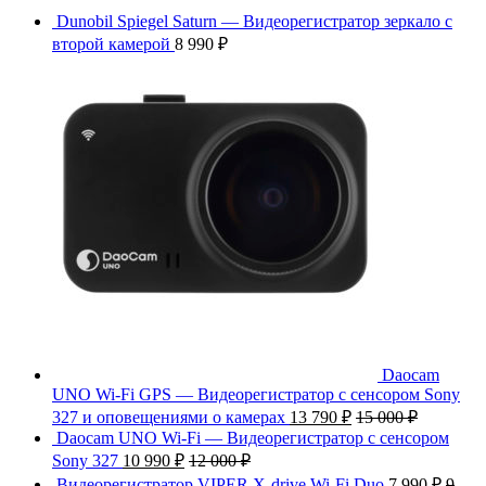
Dunobil Spiegel Saturn — Видеорегистратор зеркало с
второй камерой
8 990
₽
Daocam
UNO Wi-Fi GPS — Видеорегистратор с сенсором Sony
327 и оповещениями о камерах
13 790
₽
15 000
₽
Daocam UNO Wi-Fi — Видеорегистратор с сенсором
Sony 327
10 990
₽
12 000
₽
Видеорегистратор VIPER X-drive Wi-Fi Duo
7 990
₽
9