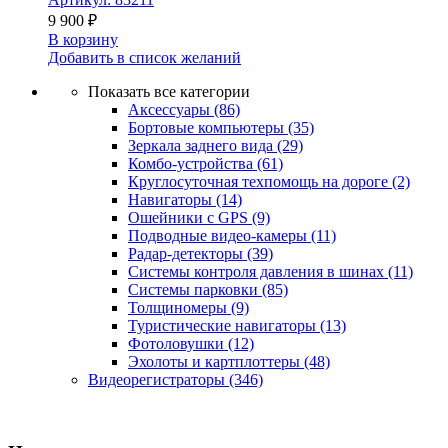
9 900
₽
В корзину
Добавить в список желаний
Показать все категории
Аксессуары
(86)
Бортовые компьютеры
(35)
Зеркала заднего вида
(29)
Комбо-устройства
(61)
Круглосуточная техпомощь на дороге
(2)
Навигаторы
(14)
Ошейники с GPS
(9)
Подводные видео-камеры
(11)
Радар-детекторы
(39)
Системы контроля давления в шинах
(11)
Системы парковки
(85)
Толщиномеры
(9)
Туристические навигаторы
(13)
Фотоловушки
(12)
Эхолоты и картплоттеры
(48)
Видеорегистраторы
(346)