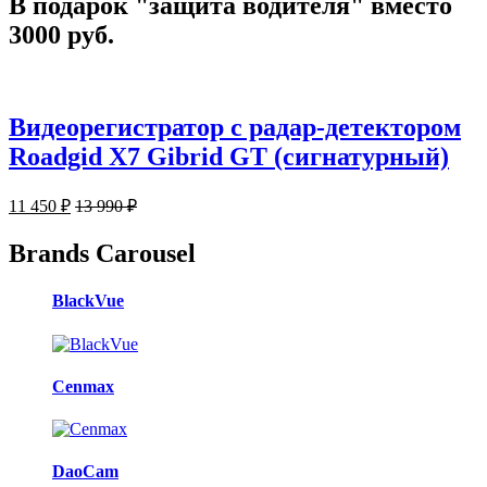
В подарок "защита водителя" вместо
3000 руб.
Видеорегистратор с радар-детектором
Roadgid X7 Gibrid GT (сигнатурный)
11 450
₽
13 990
₽
Brands Carousel
BlackVue
Cenmax
DaoCam