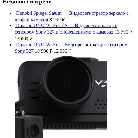
Недавно смотрели
Dunobil Spiegel Saturn — Видеорегистратор зеркало с
второй камерой
8 990
₽
Daocam UNO Wi-Fi GPS — Видеорегистратор с
сенсором Sony 327 и оповещениями о камерах
13 790
₽
15 000
₽
Daocam UNO Wi-Fi — Видеорегистратор с сенсором
Sony 327
10 990
₽
12 000
₽