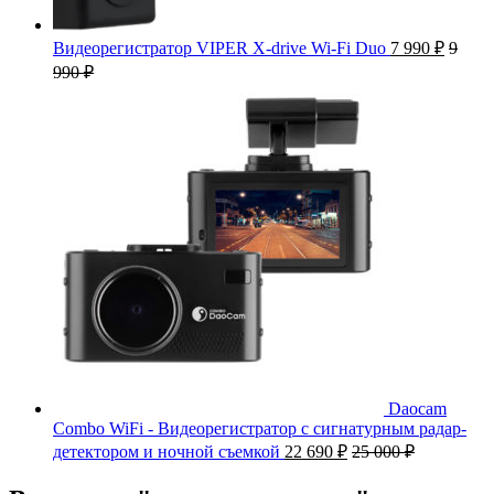
Видеорегистратор VIPER X-drive Wi-Fi Duo
7 990
₽
9
990
₽
Daocam
Combo WiFi - Видеорегистратор с сигнатурным радар-
детектором и ночной съемкой
22 690
₽
25 000
₽