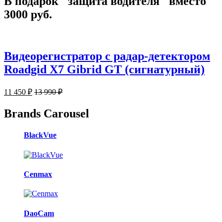
В подарок "защита водителя" вместо
3000 руб.
Видеорегистратор с радар-детектором
Roadgid X7 Gibrid GT (сигнатурный)
11 450
₽
13 990
₽
Brands Carousel
BlackVue
Cenmax
DaoCam