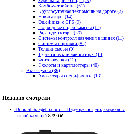
Зеркала заднего вида
(29)
Комбо-устройства
(61)
Круглосуточная техпомощь на дороге
(2)
Навигаторы
(14)
Ошейники с GPS
(9)
Подводные видео-камеры
(11)
Радар-детекторы
(39)
Системы контроля давления в шинах
(11)
Системы парковки
(85)
Толщиномеры
(9)
Туристические навигаторы
(13)
Фотоловушки
(12)
Эхолоты и картплоттеры
(48)
Аксессуары
(86)
Аксессуары специфичные
(13)
Недавно смотрели
Dunobil Spiegel Saturn — Видеорегистратор зеркало с
второй камерой
8 990
₽