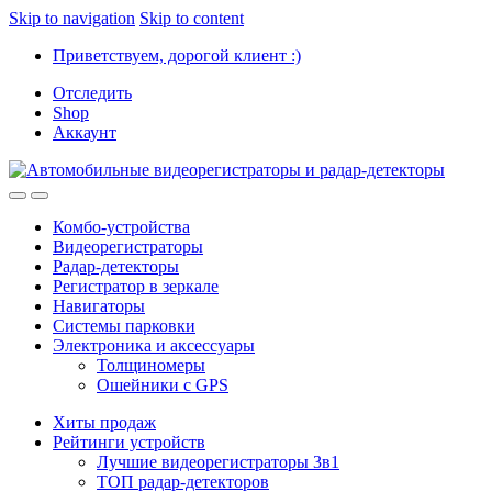
Skip to navigation
Skip to content
Приветствуем, дорогой клиент :)
Отследить
Shop
Аккаунт
Комбо-устройства
Видеорегистраторы
Радар-детекторы
Регистратор в зеркале
Навигаторы
Системы парковки
Электроника и аксессуары
Толщиномеры
Ошейники с GPS
Хиты продаж
Рейтинги устройств
Лучшие видеорегистраторы 3в1
ТОП радар-детекторов