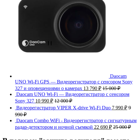
Daocam
UNO Wi-Fi GPS — Видеорегистратор с сенсором Sony
327 и оповещениями о камерах
13 790
₽
15 000
₽
Daocam UNO Wi-Fi — Видеорегистратор с сенсором
Sony 327
10 990
₽
12 000
₽
Видеорегистратор VIPER X-drive Wi-Fi Duo
7 990
₽
9
990
₽
Daocam Combo WiFi - Видеорегистратор с сигнатурным
радар-детектором и ночной съемкой
22 690
₽
25 000
₽