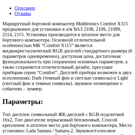
Описание
Отзывы
Маршрутный бортовой компьютер Multitronics Comfort X115
предназначен для установки в а/м ВАЗ 2108, 2109, 21099,
2114, 2115. Установка производится в штатное место для
бортового компьютера. Основной отличительной
особенностью МК “Comfort X115” является
жидкокристаллический RGB дисплей стандартного размера (6
параметров одновременно), доступная цена, достаточная
функциональность при сохранении основных параметров, а
также сохраняется отличительный дизайн, присущие
приборам серии “Comfort”. Дисплей прибора возможен в двух
исполнениях: Dark (темный фон и светлые символы) и Light
(светлый фон и темные символы). звуковое оповещение о
событиях – зуммер.
Параметры:
Тип дисплея: символьный ЖК-дисплей с RGB-подсветкой
16х2, Тип двигателя: впрысковый бензиновый, Способ
крепления: в штатное место для бортового компьютера, Место
установки: Lada Samara / Samara-2, Звуковое/голосовое