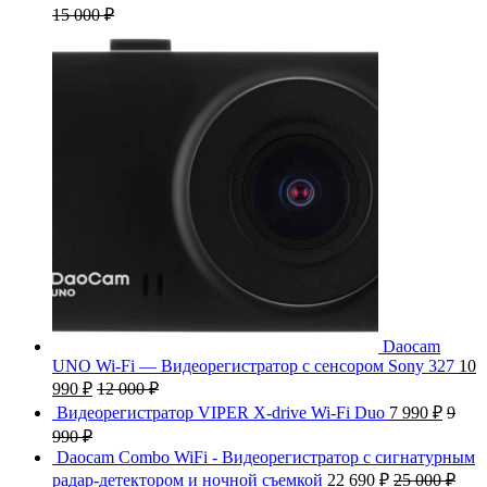
15 000
₽
Daocam
UNO Wi-Fi — Видеорегистратор с сенсором Sony 327
10
990
₽
12 000
₽
Видеорегистратор VIPER X-drive Wi-Fi Duo
7 990
₽
9
990
₽
Daocam Combo WiFi - Видеорегистратор с сигнатурным
радар-детектором и ночной съемкой
22 690
₽
25 000
₽