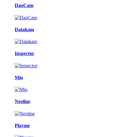
DaoCam
Datakam
Inspector
Mio
Neoline
Playme