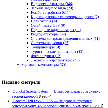
Видеорегистраторы
(346)
Зеркала заднего вида
(29)
Комбо-устройства
(61)
Круглосуточная техпомощь на дороге
(2)
Навигаторы
(14)
Ошейники с GPS
(9)
Подводные видео-камеры
(11)
Радар-детекторы
(39)
Системы контроля давления в шинах
(11)
Системы парковки
(85)
Толщиномеры
(9)
Туристические навигаторы
(13)
Фотоловушки
(12)
Эхолоты и картплоттеры
(48)
Бортовые компьютеры
(35)
Недавно смотрели
Dunobil Spiegel Saturn — Видеорегистратор зеркало с
второй камерой
8 990
₽
Daocam UNO Wi-Fi GPS — Видеорегистратор с
сенсором Sony 327 и оповещениями о камерах
13 790
₽