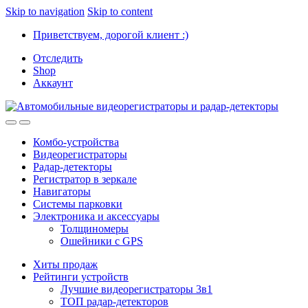
Skip to navigation
Skip to content
Приветствуем, дорогой клиент :)
Отследить
Shop
Аккаунт
Комбо-устройства
Видеорегистраторы
Радар-детекторы
Регистратор в зеркале
Навигаторы
Системы парковки
Электроника и аксессуары
Толщиномеры
Ошейники с GPS
Хиты продаж
Рейтинги устройств
Лучшие видеорегистраторы 3в1
ТОП радар-детекторов