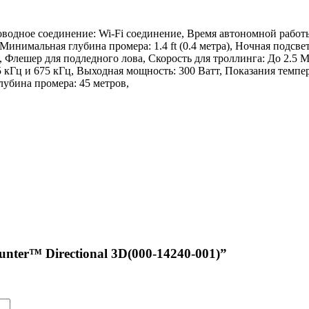
проводное соединение: Wi-Fi соединение, Время автономной работ
инимальная глубина промера: 1.4 ft (0.4 метра), Ночная подсве
 Флешер для подледного лова, Скорость для троллинга: До 2.5 M
75 кГц и 675 кГц, Выходная мощность: 300 Ватт, Показания темпе
убина промера: 45 метров,
nter™ Directional 3D(000-14240-001)”