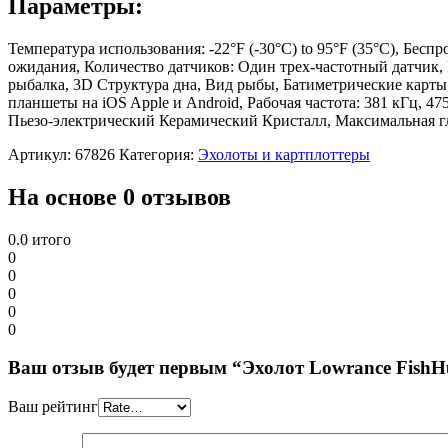
Параметры:
Температура использования: -22°F (-30°C) to 95°F (35°C), Бес
ожидания, Количество датчиков: Один трех-частотный датчик, М
рыбалка, 3D Структура дна, Вид рыбы, Батиметрические карты,
планшеты на iOS Apple и Android, Рабочая частота: 381 кГц, 4
Пьезо-электрический Керамический Кристалл, Максимальная гл
Артикул:
67826
Категория:
Эхолоты и картплоттеры
На основе 0 отзывов
0.0
итого
0
0
0
0
0
Ваш отзыв будет первым “Эхолот Lowrance FishHu
Ваш рейтинг