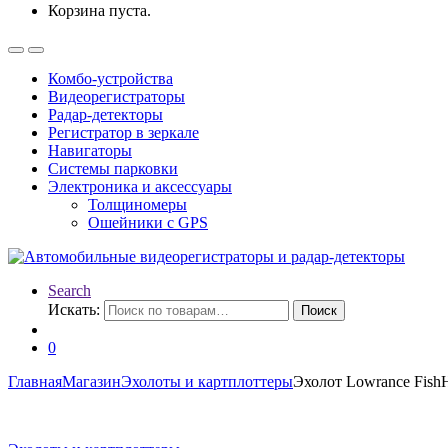
Корзина пуста.
Комбо-устройства
Видеорегистраторы
Радар-детекторы
Регистратор в зеркале
Навигаторы
Системы парковки
Электроника и аксессуары
Толщиномеры
Ошейники с GPS
Search
Искать:
Поиск
0
Главная
Магазин
Эхолоты и картплоттеры
Эхолот Lowrance FishH