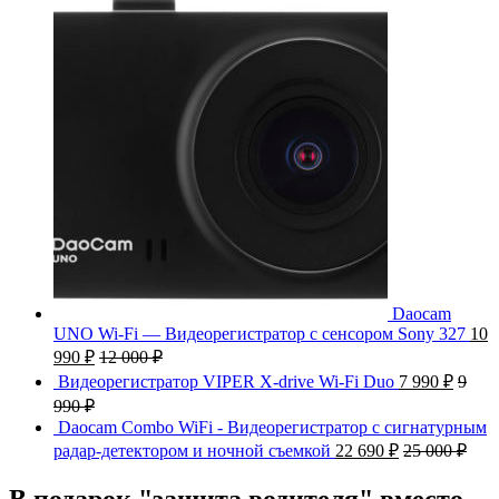
Daocam
UNO Wi-Fi — Видеорегистратор с сенсором Sony 327
10
990
₽
12 000
₽
Видеорегистратор VIPER X-drive Wi-Fi Duo
7 990
₽
9
990
₽
Daocam Combo WiFi - Видеорегистратор с сигнатурным
радар-детектором и ночной съемкой
22 690
₽
25 000
₽
В подарок "защита водителя" вместо