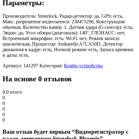
Параметры:
Производитель: Stonelock, Радар-детектор: да, GPS: есть,
Макс. разрешение видеозаписи: 2304?1296, Конструкция:
обычная, Количество камер: 1, Датчик удара (G-сенсор): есть,
Экран: да, Угол обзора (диагональ): 140°, ГЛОНАСС: нет,
Встроенный микрофон: есть, Wi-Fi: нет, Режим записи:
циклическая, Процессор: Ambarella A7LA50D, Детектор
движения в кадре: есть, Ночной режим: есть, Запись времени
и даты: есть,
Артикул:
141297
Категория:
Комбо-устройства
На основе 0 отзывов
0.0
итого
0
0
0
0
0
Ваш отзыв будет первым “Видеорегистратор с
радар-детектором Stonelock Phoenix”