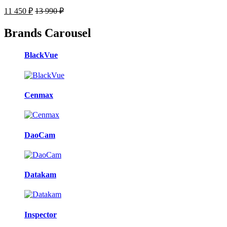
11 450
₽
13 990
₽
Brands Carousel
BlackVue
Cenmax
DaoCam
Datakam
Inspector