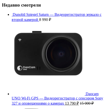
Недавно смотрели
Dunobil Spiegel Saturn — Видеорегистратор зеркало с
второй камерой
8 990
₽
Daocam
UNO Wi-Fi GPS — Видеорегистратор с сенсором Sony
327 и оповещениями о камерах
13 790
₽
15 000
₽