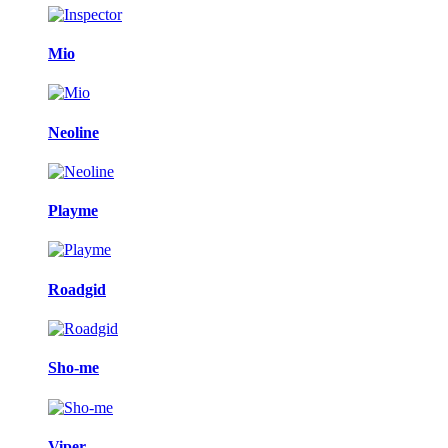
Mio
Neoline
Playme
Roadgid
Sho-me
Viper