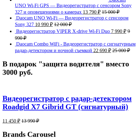
UNO Wi-Fi GPS — Видеорегистратор с сенсором Sony
327 и оповещениями о камерах
13 790
₽
15 000
₽
Daocam UNO Wi-Fi — Видеорегистратор с сенсором
Sony 327
10 990
₽
12 000
₽
Видеорегистратор VIPER X-drive Wi-Fi Duo
7 990
₽
9
990
₽
Daocam Combo WiFi - Видеорегистратор с сигнатурным
радар-детектором и ночной съемкой
22 690
₽
25 000
₽
В подарок "защита водителя" вместо
3000 руб.
Видеорегистратор с радар-детектором
Roadgid X7 Gibrid GT (сигнатурный)
11 450
₽
13 990
₽
Brands Carousel