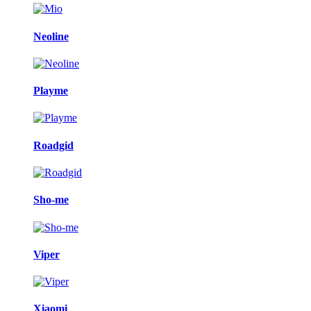
Neoline
Playme
Roadgid
Sho-me
Viper
Xiaomi