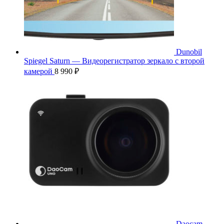
Dunobil
Spiegel Saturn — Видеорегистратор зеркало с второй
камерой
8 990
₽
Daocam