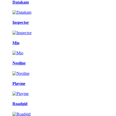
Datakam
Inspector
Mio
Neoline
Playme
Roadgid