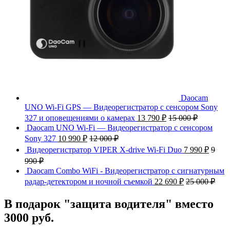
Daocam
UNO Wi-Fi GPS — Видеорегистратор с сенсором Sony
327 и оповещениями о камерах
13 790
₽
15 000
₽
Daocam UNO Wi-Fi — Видеорегистратор с сенсором
Sony 327
10 990
₽
12 000
₽
Видеорегистратор VIPER X-drive Wi-Fi Duo
7 990
₽
9
990
₽
Daocam Combo WiFi - Видеорегистратор с сигнатурным
радар-детектором и ночной съемкой
22 690
₽
25 000
₽
В подарок "защита водителя" вместо
3000 руб.