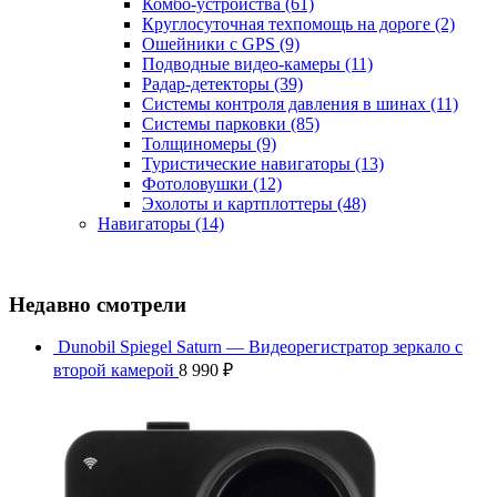
Комбо-устройства
(61)
Круглосуточная техпомощь на дороге
(2)
Ошейники с GPS
(9)
Подводные видео-камеры
(11)
Радар-детекторы
(39)
Системы контроля давления в шинах
(11)
Системы парковки
(85)
Толщиномеры
(9)
Туристические навигаторы
(13)
Фотоловушки
(12)
Эхолоты и картплоттеры
(48)
Навигаторы
(14)
Недавно смотрели
Dunobil Spiegel Saturn — Видеорегистратор зеркало с
второй камерой
8 990
₽