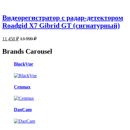
Видеорегистратор с радар-детектором
Roadgid X7 Gibrid GT (сигнатурный)
11 450
₽
13 990
₽
Brands Carousel
BlackVue
Cenmax
DaoCam