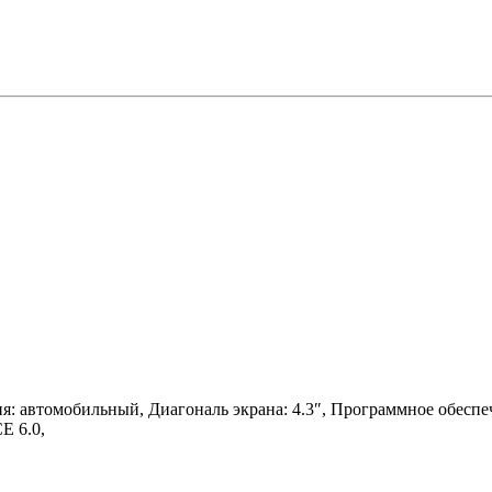
ия: автомобильный, Диагональ экрана: 4.3″, Программное обесп
E 6.0,