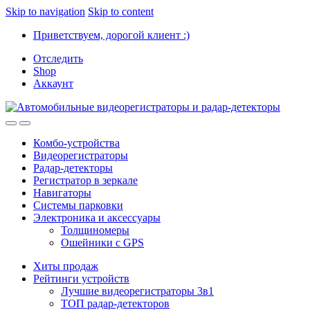
Skip to navigation
Skip to content
Приветствуем, дорогой клиент :)
Отследить
Shop
Аккаунт
Комбо-устройства
Видеорегистраторы
Радар-детекторы
Регистратор в зеркале
Навигаторы
Системы парковки
Электроника и аксессуары
Толщиномеры
Ошейники с GPS
Хиты продаж
Рейтинги устройств
Лучшие видеорегистраторы 3в1
ТОП радар-детекторов