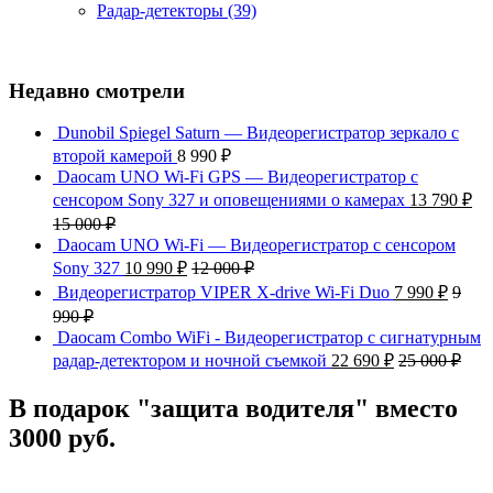
Радар-детекторы
(39)
Недавно смотрели
Dunobil Spiegel Saturn — Видеорегистратор зеркало с
второй камерой
8 990
₽
Daocam UNO Wi-Fi GPS — Видеорегистратор с
сенсором Sony 327 и оповещениями о камерах
13 790
₽
15 000
₽
Daocam UNO Wi-Fi — Видеорегистратор с сенсором
Sony 327
10 990
₽
12 000
₽
Видеорегистратор VIPER X-drive Wi-Fi Duo
7 990
₽
9
990
₽
Daocam Combo WiFi - Видеорегистратор с сигнатурным
радар-детектором и ночной съемкой
22 690
₽
25 000
₽
В подарок "защита водителя" вместо
3000 руб.