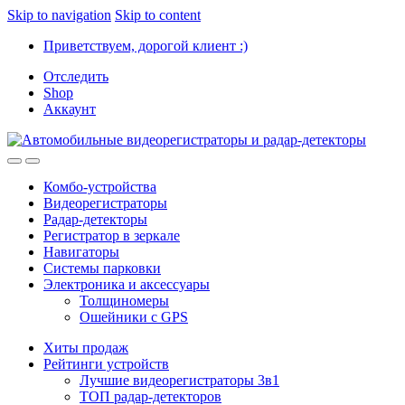
Skip to navigation
Skip to content
Приветствуем, дорогой клиент :)
Отследить
Shop
Аккаунт
Комбо-устройства
Видеорегистраторы
Радар-детекторы
Регистратор в зеркале
Навигаторы
Системы парковки
Электроника и аксессуары
Толщиномеры
Ошейники с GPS
Хиты продаж
Рейтинги устройств
Лучшие видеорегистраторы 3в1
ТОП радар-детекторов