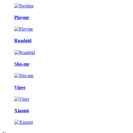
Playme
Roadgid
Sho-me
Viper
Xiaomi