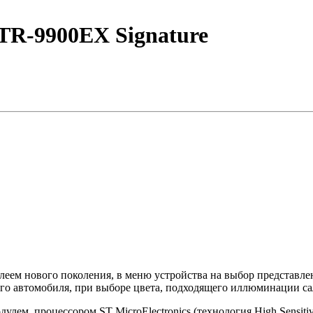
STR-9900EX Signature
 нового поколения, в меню устройства на выбор представлено
ого автомобиля, при выборе цвета, подходящего иллюминации са
улем, процессором ST MicroElectronics (технология High Sensit