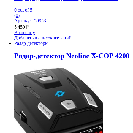
0
out of 5
(0)
Артикул: 59953
5 450
₽
В корзину
Добавить в список желаний
Радар-детекторы
Радар-детектор Neoline X-COP 4200