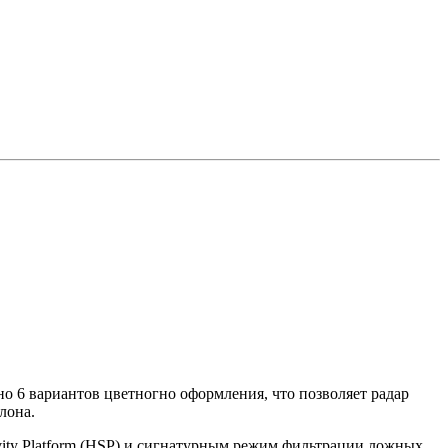
 6 вариантов цветногно оформления, что позволяет радар
лона.
ivity Platform (HSP) и сигнатурным режим фильтрации ложных