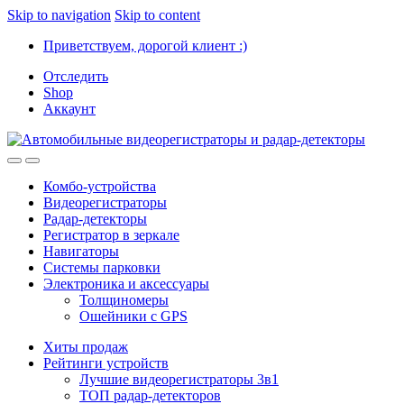
Skip to navigation
Skip to content
Приветствуем, дорогой клиент :)
Отследить
Shop
Аккаунт
Комбо-устройства
Видеорегистраторы
Радар-детекторы
Регистратор в зеркале
Навигаторы
Системы парковки
Электроника и аксессуары
Толщиномеры
Ошейники с GPS
Хиты продаж
Рейтинги устройств
Лучшие видеорегистраторы 3в1
ТОП радар-детекторов