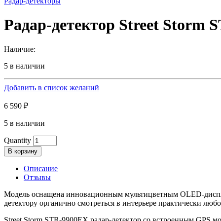
Радар-детекторы
Радар-детектор Street Storm 
Наличие:
5 в наличии
Добавить в список желаний
6 590
₽
5 в наличии
Quantity
В корзину
Описание
Отзывы
Модель оснащена инновационным мультицветным OLED-дисплеем
детектору органично смотреться в интерьере практически люб
Street Storm STR-9900EX радар-детектор со встроенным GPS мод