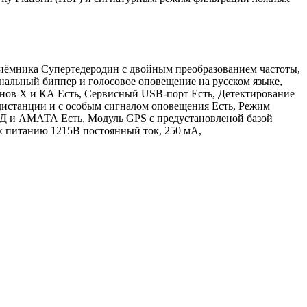
приёмника Супертедеродин с двойным преобразованием частоты,
альный биппер и голосовое оповещение на русском языке,
онов Х и КА Есть, Сервисный USB-порт Есть, Детектирование
 дистанции и с особым сигналом оповещения Есть, Режим
ИСД и АМАТА Есть, Модуль GPS с предустановленой базой
 к питанию 1215B постоянный ток, 250 мА,