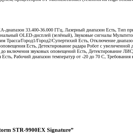
 КА-диапазон 33.400-36.000 ГГц, Лазерный диапазон Есть, Тип 
нальный OLED-дисплей (зелёный), Звуковые сигналы Мультитон
им Трасса/Город1/Город2/Супертихий Есть, Отключение диапаз
 оповещения Есть, Детектирование радара Робот с увеличенной
сти до включения звуковых оповещений Есть, Детектирование Л
Есть, Рабочий диапазон температур от -20 до 70 С, Требования
Storm STR-9900EX Signature”