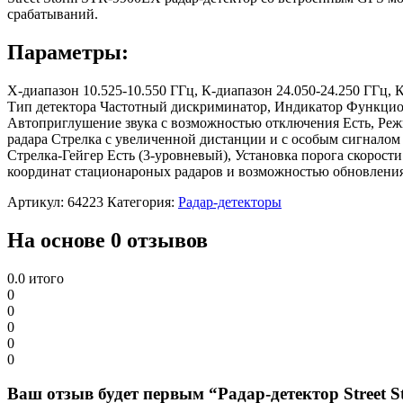
срабатываний.
Параметры:
X-диапазон 10.525-10.550 ГГц, К-диапазон 24.050-24.250 ГГц,
Тип детектора Частотный дискриминатор, Индикатор Функцио
Автоприглушение звука с возможностью отключения Есть, Реж
радара Стрелка с увеличенной дистанции и с особым сигналом
Стрелка-Гейгер Есть (3-уровневый), Установка порога скоро
координат стационароных радаров и возможностью обновления 
Артикул:
64223
Категория:
Радар-детекторы
На основе 0 отзывов
0.0
итого
0
0
0
0
0
Ваш отзыв будет первым “Радар-детектор Street 