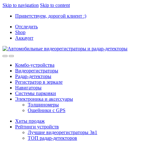
Skip to navigation
Skip to content
Приветствуем, дорогой клиент :)
Отследить
Shop
Аккаунт
Комбо-устройства
Видеорегистраторы
Радар-детекторы
Регистратор в зеркале
Навигаторы
Системы парковки
Электроника и аксессуары
Толщиномеры
Ошейники с GPS
Хиты продаж
Рейтинги устройств
Лучшие видеорегистраторы 3в1
ТОП радар-детекторов