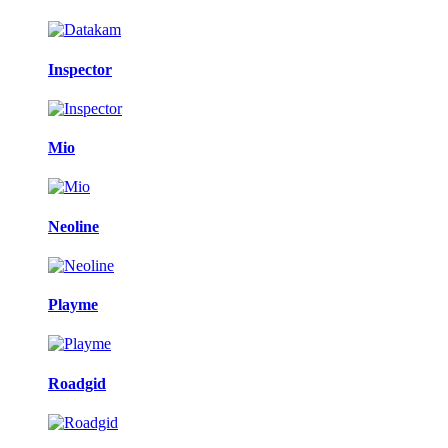
Inspector
Mio
Neoline
Playme
Roadgid