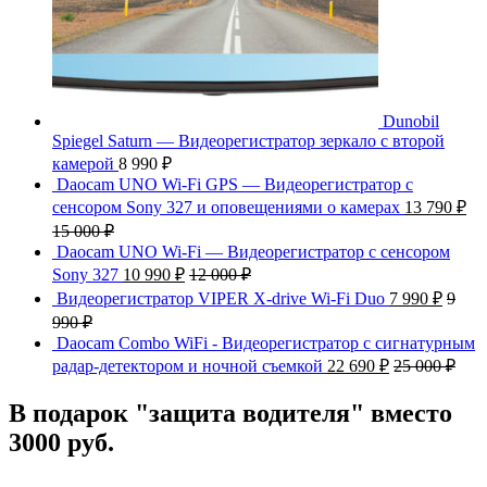
Dunobil
Spiegel Saturn — Видеорегистратор зеркало с второй
камерой
8 990
₽
Daocam UNO Wi-Fi GPS — Видеорегистратор с
сенсором Sony 327 и оповещениями о камерах
13 790
₽
15 000
₽
Daocam UNO Wi-Fi — Видеорегистратор с сенсором
Sony 327
10 990
₽
12 000
₽
Видеорегистратор VIPER X-drive Wi-Fi Duo
7 990
₽
9
990
₽
Daocam Combo WiFi - Видеорегистратор с сигнатурным
радар-детектором и ночной съемкой
22 690
₽
25 000
₽
В подарок "защита водителя" вместо
3000 руб.