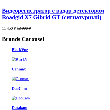
Видеорегистратор с радар-детектором
Roadgid X7 Gibrid GT (сигнатурный)
11 450
₽
13 990
₽
Brands Carousel
BlackVue
Cenmax
DaoCam
Datakam