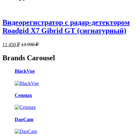
Видеорегистратор с радар-детектором
Roadgid X7 Gibrid GT (сигнатурный)
11 450
₽
13 990
₽
Brands Carousel
BlackVue
Cenmax
DaoCam