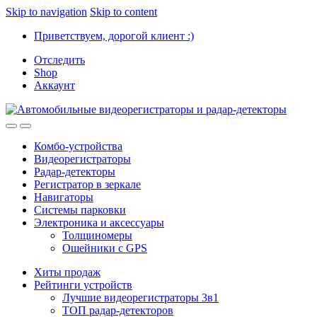
Skip to navigation
Skip to content
Приветствуем, дорогой клиент :)
Отследить
Shop
Аккаунт
Комбо-устройства
Видеорегистраторы
Радар-детекторы
Регистратор в зеркале
Навигаторы
Системы парковки
Электроника и аксессуары
Толщиномеры
Ошейники с GPS
Хиты продаж
Рейтинги устройств
Лучшие видеорегистраторы 3в1
ТОП радар-детекторов