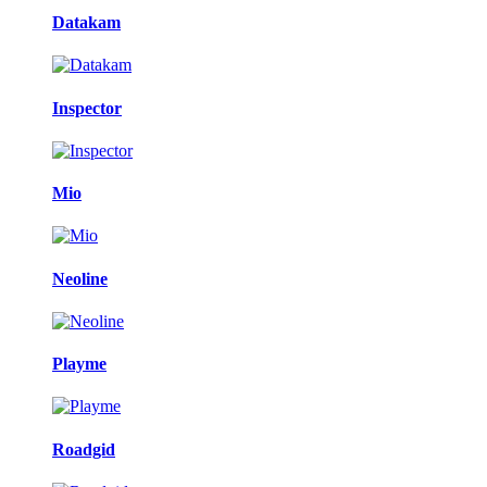
Datakam
Inspector
Mio
Neoline
Playme
Roadgid