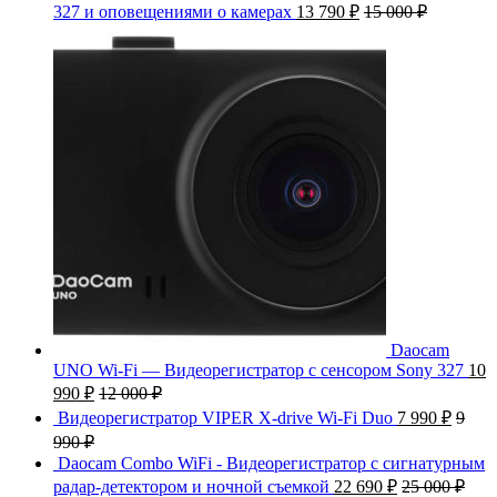
327 и оповещениями о камерах
13 790
₽
15 000
₽
Daocam
UNO Wi-Fi — Видеорегистратор с сенсором Sony 327
10
990
₽
12 000
₽
Видеорегистратор VIPER X-drive Wi-Fi Duo
7 990
₽
9
990
₽
Daocam Combo WiFi - Видеорегистратор с сигнатурным
радар-детектором и ночной съемкой
22 690
₽
25 000
₽