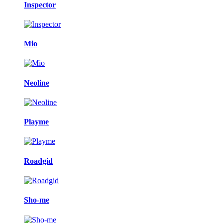
Inspector
Mio
Neoline
Playme
Roadgid
Sho-me