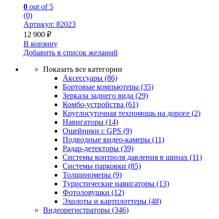
0
out of 5
(0)
Артикул: 82023
12 900
₽
В корзину
Добавить в список желаний
Показать все категории
Аксессуары
(86)
Бортовые компьютеры
(35)
Зеркала заднего вида
(29)
Комбо-устройства
(61)
Круглосуточная техпомощь на дороге
(2)
Навигаторы
(14)
Ошейники с GPS
(9)
Подводные видео-камеры
(11)
Радар-детекторы
(39)
Системы контроля давления в шинах
(11)
Системы парковки
(85)
Толщиномеры
(9)
Туристические навигаторы
(13)
Фотоловушки
(12)
Эхолоты и картплоттеры
(48)
Видеорегистраторы
(346)