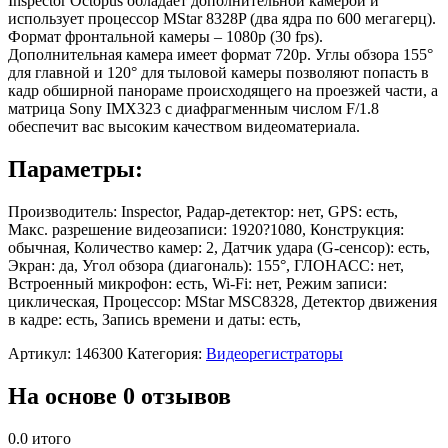
Inspector Octopus обладает дополнительной камерой и
использует процессор MStar 8328P (два ядра по 600 мегагерц).
Формат фронтальной камеры – 1080p (30 fps).
Дополнительная камера имеет формат 720p. Углы обзора 155°
для главной и 120° для тыловой камеры позволяют попасть в
кадр обширной панораме происходящего на проезжей части, а
матрица Sony IMX323 с диафрагменным числом F/1.8
обеспечит вас высоким качеством видеоматериала.
Параметры:
Производитель: Inspector, Радар-детектор: нет, GPS: есть,
Макс. разрешение видеозаписи: 1920?1080, Конструкция:
обычная, Количество камер: 2, Датчик удара (G-сенсор): есть,
Экран: да, Угол обзора (диагональ): 155°, ГЛОНАСС: нет,
Встроенный микрофон: есть, Wi-Fi: нет, Режим записи:
циклическая, Процессор: MStar MSC8328, Детектор движения
в кадре: есть, Запись времени и даты: есть,
Артикул:
146300
Категория:
Видеорегистраторы
На основе 0 отзывов
0.0
итого