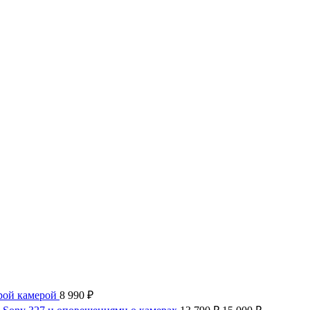
орой камерой
8 990
₽