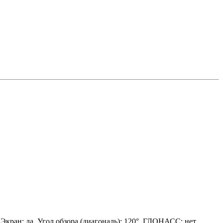
, Экран: да, Угол обзора (диагональ): 120°, ГЛОНАСС: нет,