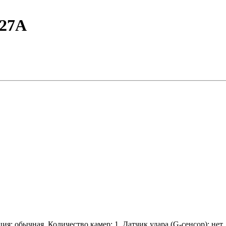
127A
ция: обычная, Количество камер: 1, Датчик удара (G-сенсор): нет