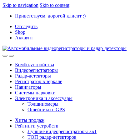
Skip to navigation
Skip to content
Приветствуем, дорогой клиент :)
Отследить
Shop
Аккаунт
Комбо-устройства
Видеорегистраторы
Радар-детекторы
Регистратор в зеркале
Навигаторы
Системы парковки
Электроника и аксессуары
Толщиномеры
Ошейники с GPS
Хиты продаж
Рейтинги устройств
Лучшие видеорегистраторы 3в1
ТОП радар-детекторов