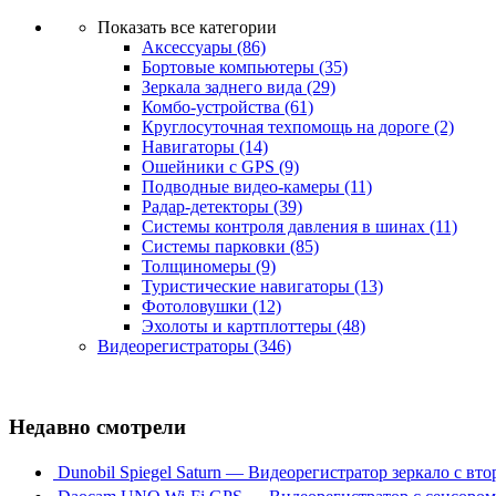
Показать все категории
Аксессуары
(86)
Бортовые компьютеры
(35)
Зеркала заднего вида
(29)
Комбо-устройства
(61)
Круглосуточная техпомощь на дороге
(2)
Навигаторы
(14)
Ошейники с GPS
(9)
Подводные видео-камеры
(11)
Радар-детекторы
(39)
Системы контроля давления в шинах
(11)
Системы парковки
(85)
Толщиномеры
(9)
Туристические навигаторы
(13)
Фотоловушки
(12)
Эхолоты и картплоттеры
(48)
Видеорегистраторы
(346)
Недавно смотрели
Dunobil Spiegel Saturn — Видеорегистратор зеркало с вт