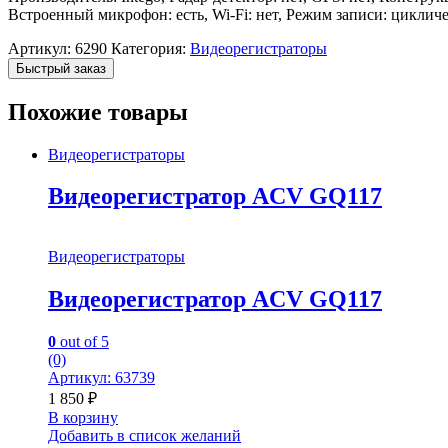
Встроенный микрофон: есть, Wi-Fi: нет, Режим записи: цикличе
Артикул:
6290
Категория:
Видеорегистраторы
Быстрый заказ
Похожие товары
Видеорегистраторы
Видеорегистратор ACV GQ117
Видеорегистраторы
Видеорегистратор ACV GQ117
0
out of 5
(0)
Артикул: 63739
1 850
₽
В корзину
Добавить в список желаний