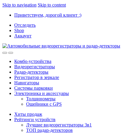
Skip to navigation
Skip to content
Приветствуем, дорогой клиент :)
Отследить
Shop
Аккаунт
Комбо-устройства
Видеорегистраторы
Радар-детекторы
Регистратор в зеркале
Навигаторы
Системы парковки
Электроника и аксессуары
Толщиномеры
Ошейники с GPS
Хиты продаж
Рейтинги устройств
Лучшие видеорегистраторы 3в1
ТОП радар-детекторов