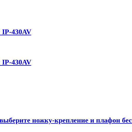
 IP-430AV
 IP-430AV
выберите ножку-крепление и плафон бес