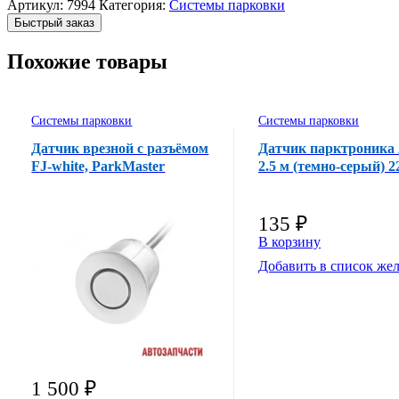
Артикул:
7994
Категория:
Системы парковки
Быстрый заказ
Похожие товары
Системы парковки
Системы парковки
Датчик врезной с разъёмом
Датчик парктроника
FJ-white, ParkMaster
2.5 м (темно-серый) 
135
₽
В корзину
Добавить в список же
1 500
₽