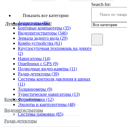
Search for:
Показать все категории
Аксессуары
(86)
Лучшие предложения!
Бортовые компьютеры
(35)
Видеорегистраторы
(346)
Зеркала заднего вида
(29)
Комбо-устройства
(61)
Круглосуточная техпомощь на дороге
(2)
Навигаторы
(14)
Ошейники с GPS
(9)
Подводные видео-камеры
(11)
Радар-детекторы
(39)
Системы контроля давления в шинах
(11)
Толщиномеры
(9)
Туристические навигаторы
(13)
Комбо-устройства
Фотоловушки
(12)
Эхолоты и картплоттеры
(48)
Видеорегистраторы
Системы парковки
(85)
Радар-детекторы