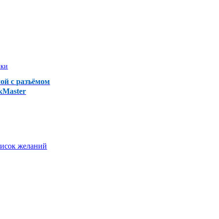
вки
ой с разъёмом
rkMaster
писок желаний