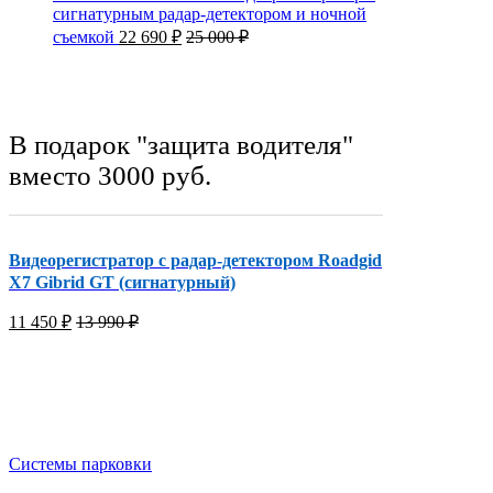
сигнатурным радар-детектором и ночной
съемкой
22 690
₽
25 000
₽
В подарок "защита водителя"
вместо 3000 руб.
Видеорегистратор с радар-детектором Roadgid
X7 Gibrid GT (сигнатурный)
11 450
₽
13 990
₽
Системы парковки