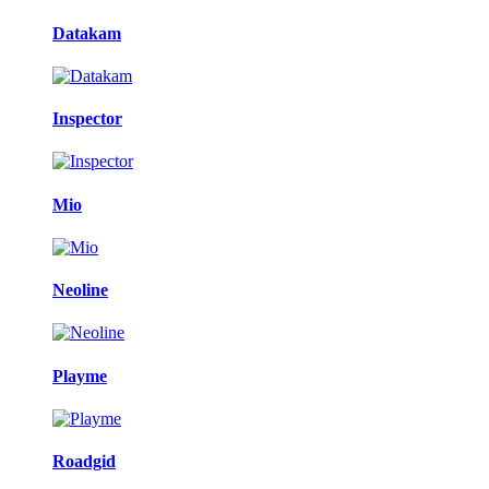
Datakam
Inspector
Mio
Neoline
Playme
Roadgid