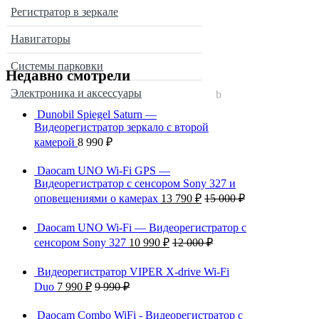
Регистратор в зеркале
Навигаторы
Системы парковки
Недавно смотрели
Электроника и аксессуары
Dunobil Spiegel Saturn —
Видеорегистратор зеркало с второй
камерой
8 990
₽
Daocam UNO Wi-Fi GPS —
Видеорегистратор с сенсором Sony 327 и
оповещениями о камерах
13 790
₽
15 000
₽
Daocam UNO Wi-Fi — Видеорегистратор с
сенсором Sony 327
10 990
₽
12 000
₽
Видеорегистратор VIPER X-drive Wi-Fi
Duo
7 990
₽
9 990
₽
Daocam Combo WiFi - Видеорегистратор с