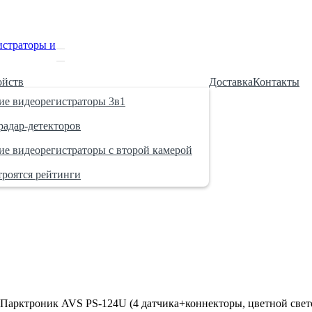
ойств
Доставка
Контакты
е видеорегистраторы 3в1
адар-детекторов
е видеорегистраторы с второй камерой
троятся рейтинги
Парктроник AVS PS-124U (4 датчика+коннекторы, цветной све