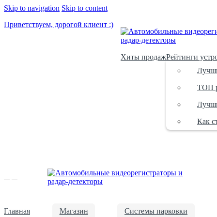
Skip to navigation
Skip to content
Приветствуем, дорогой клиент :)
Хиты продаж
Рейтинги устр
Лучши
ТОП р
Лучши
Как с
Главная
Магазин
Системы парковки