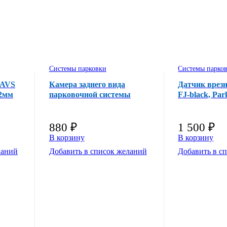
Системы парковки
Системы парко
 AVS
Камера заднего вида
Датчик врезн
22мм
парковочной системы
FJ-black, Pa
AVIS PS-811
880
₽
1 500
₽
В корзину
В корзину
ланий
Добавить в список желаний
Добавить в с