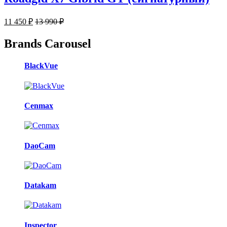
11 450
₽
13 990
₽
Brands Carousel
BlackVue
Cenmax
DaoCam
Datakam
Inspector