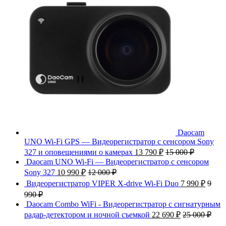
Daocam
UNO Wi-Fi GPS — Видеорегистратор с сенсором Sony
327 и оповещениями о камерах
13 790
₽
15 000
₽
Daocam UNO Wi-Fi — Видеорегистратор с сенсором
Sony 327
10 990
₽
12 000
₽
Видеорегистратор VIPER X-drive Wi-Fi Duo
7 990
₽
9
990
₽
Daocam Combo WiFi - Видеорегистратор с сигнатурным
радар-детектором и ночной съемкой
22 690
₽
25 000
₽