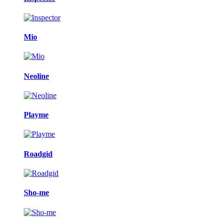
Mio
Neoline
Playme
Roadgid
Sho-me