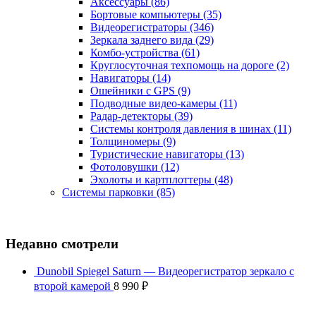
Аксессуары
(86)
Бортовые компьютеры
(35)
Видеорегистраторы
(346)
Зеркала заднего вида
(29)
Комбо-устройства
(61)
Круглосуточная техпомощь на дороге
(2)
Навигаторы
(14)
Ошейники с GPS
(9)
Подводные видео-камеры
(11)
Радар-детекторы
(39)
Системы контроля давления в шинах
(11)
Толщиномеры
(9)
Туристические навигаторы
(13)
Фотоловушки
(12)
Эхолоты и картплоттеры
(48)
Системы парковки
(85)
Недавно смотрели
Dunobil Spiegel Saturn — Видеорегистратор зеркало с
второй камерой
8 990
₽