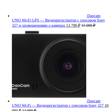
Daocam
UNO Wi-Fi GPS — Видеорегистратор с сенсором Sony
327 и оповещениями о камерах
13 790
₽
15 000
₽
Daocam
UNO Wi-Fi — Видеорегистратор с сенсором Sony 327
10
990
₽
12 000
₽