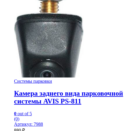
Системы парковки
Камера заднего вида парковочной
системы AVIS PS-811
0
out of 5
(0)
Артикул: 7988
880
₽