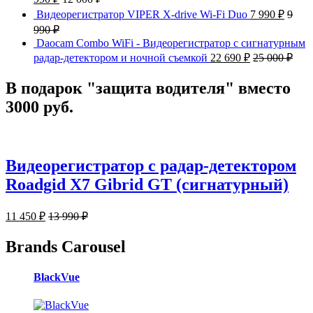
Видеорегистратор VIPER X-drive Wi-Fi Duo
7 990
₽
9
990
₽
Daocam Combo WiFi - Видеорегистратор с сигнатурным
радар-детектором и ночной съемкой
22 690
₽
25 000
₽
В подарок "защита водителя" вместо
3000 руб.
Видеорегистратор с радар-детектором
Roadgid X7 Gibrid GT (сигнатурный)
11 450
₽
13 990
₽
Brands Carousel
BlackVue