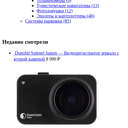
Толщиномеры
(9)
Туристические навигаторы
(13)
Фотоловушки
(12)
Эхолоты и картплоттеры
(48)
Системы парковки
(85)
Недавно смотрели
Dunobil Spiegel Saturn — Видеорегистратор зеркало с
второй камерой
8 990
₽