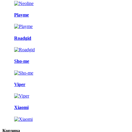
Playme
Roadgid
Sho-me
Viper
Xiaomi
Корзина