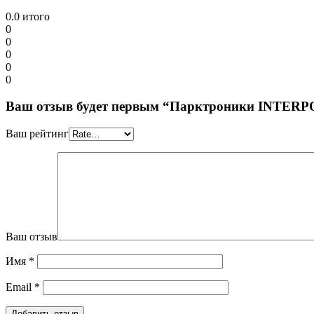
0.0
итого
0
0
0
0
0
Ваш отзыв будет первым “Парктроники INTERPO
Ваш рейтинг
Ваш отзыв
Имя
*
Email
*