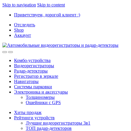
Skip to navigation
Skip to content
Приветствуем, дорогой клиент :)
Отследить
Shop
Аккаунт
Комбо-устройства
Видеорегистраторы
Радар-детекторы
Регистратор в зеркале
Навигаторы
Системы парковки
Электроника и аксессуары
Толщиномеры
Ошейники с GPS
Хиты продаж
Рейтинги устройств
Лучшие видеорегистраторы 3в1
ТОП радар-детекторов